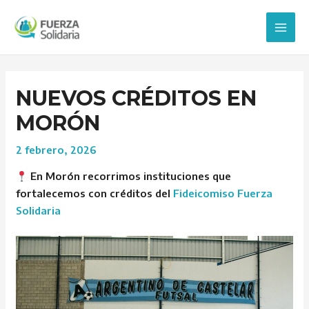
Ir
Post
Main
al
navigation
Men
contenido
NUEVOS CRÉDITOS EN
MORÓN
2 febrero, 2026
En Morón recorrimos instituciones que
fortalecemos con créditos del
Fideicomiso Fuerza
Solidaria